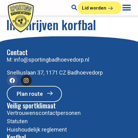
Lid worden
Inschrijven korfbal
Contact
M:
info@sportingbadhoevedorp.nl
Snelliuslaan 37, 1171 CZ Badhoevedorp
Plan route
Veilig sportklimaat
Vertrouwenscontactpersonen
Statuten
Huishoudelijk reglement
Korfbal