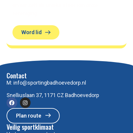
ervaar zelf de unieke sfeer van onze
vereniging.
Word lid
Contact
M:
info@sportingbadhoevedorp.nl
Snelliuslaan 37, 1171 CZ Badhoevedorp
Plan route
Veilig sportklimaat