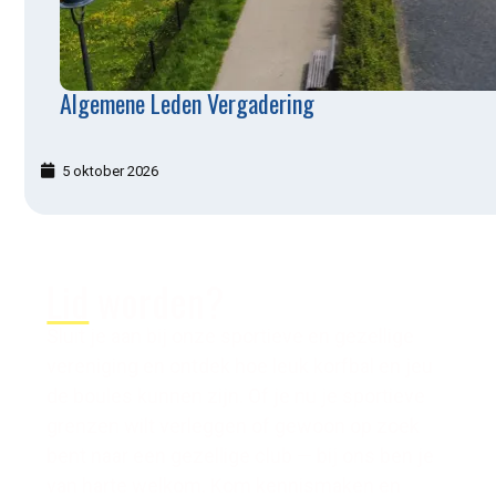
Algemene Leden Vergadering
5 oktober 2026
Lid
worden?
Sluit je aan bij onze sportieve en gezellige
vereniging en ontdek hoe leuk korfbal en jeu
de boules kunnen zijn. Of je nu je sportieve
grenzen wilt verleggen of gewoon op zoek
bent naar een gezellige club — bij ons ben je
van harte welkom. Kom kennismaken en