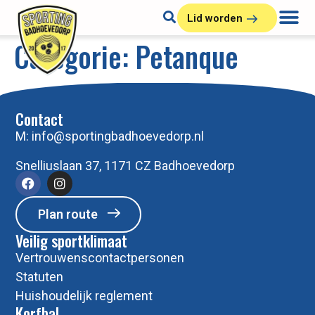
Lid worden
Categorie:
Petanque
Contact
M:
info@sportingbadhoevedorp.nl
Snelliuslaan 37, 1171 CZ Badhoevedorp
Plan route
Veilig sportklimaat
Vertrouwenscontactpersonen
Statuten
Huishoudelijk reglement
Korfbal